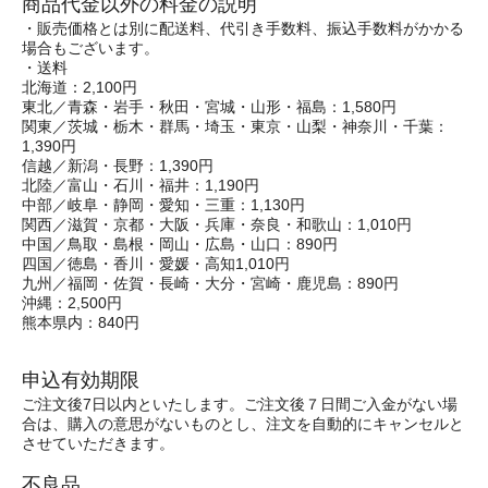
商品代金以外の料金の説明
・販売価格とは別に配送料、代引き手数料、振込手数料がかかる
場合もございます。
・送料
北海道：2,100円
東北／青森・岩手・秋田・宮城・山形・福島：1,580円
関東／茨城・栃木・群馬・埼玉・東京・山梨・神奈川・千葉：
1,390円
信越／新潟・長野：1,390円
北陸／富山・石川・福井：1,190円
中部／岐阜・静岡・愛知・三重：1,130円
関西／滋賀・京都・大阪・兵庫・奈良・和歌山：1,010円
中国／鳥取・島根・岡山・広島・山口：890円
四国／徳島・香川・愛媛・高知1,010円
九州／福岡・佐賀・長崎・大分・宮崎・鹿児島：890円
沖縄：2,500円
熊本県内：840円
申込有効期限
ご注文後7日以内といたします。ご注文後７日間ご入金がない場
合は、購入の意思がないものとし、注文を自動的にキャンセルと
させていただきます。
不良品