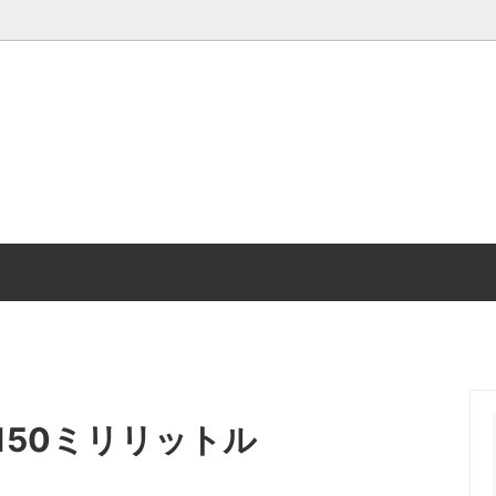
謝特設ページ
しょうゆ加工品
150ミリリットル