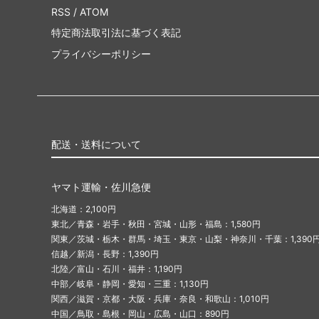
RSS
/
ATOM
特定商法取引法に基づく表記
プライバシーポリシー
配送・送料について
ヤマト運輸・佐川急便
北海道：2,100円
東北／青森・岩手・秋田・宮城・山形・福島：1,580円
関東／茨城・栃木・群馬・埼玉・東京・山梨・神奈川・千葉：1,390
信越／新潟・長野：1,390円
北陸／富山・石川・福井：1,190円
中部／岐阜・静岡・愛知・三重：1,130円
関西／滋賀・京都・大阪・兵庫・奈良・和歌山：1,010円
中国／鳥取・島根・岡山・広島・山口：890円