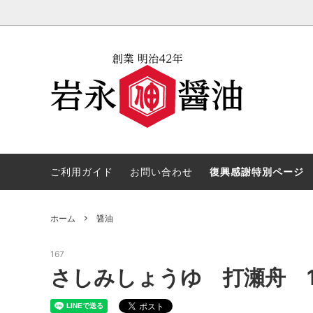
醤油
よくある質問
味噌
復興感
漬物
お酢
ご利用ガイド
お問い合わせ
復興感謝特別ページ
ホーム
醤油
167
さしみしょうゆ 打瀬舟 