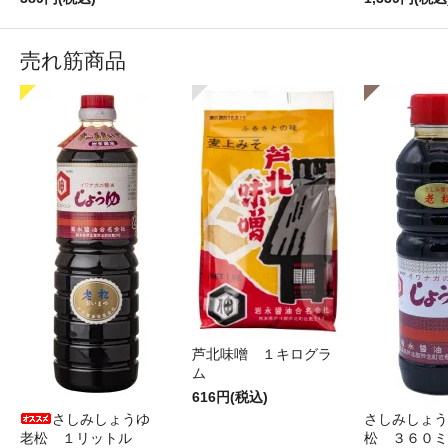
売れ筋商品
芦北味噌 １キログラ
ム
616円(税込)
さしみしょうゆ
さしみしょう
老松 １リットル
松 ３６０ミ