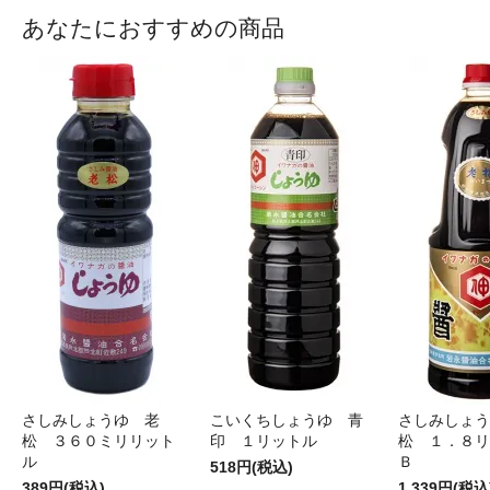
あなたにおすすめの商品
さしみしょうゆ 老
こいくちしょうゆ 青
さしみしょう
松 ３６０ミリリット
印 １リットル
松 １．８リ
ル
Ｂ
518円(税込)
389円(税込)
1,339円(税込